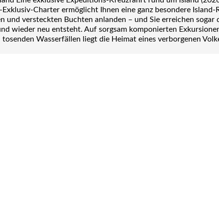
land Eine exklusive Expeditions-Kreuzfahrt rund um Island (202
-Exklusiv-Charter ermöglicht Ihnen eine ganz besondere Island-
n und versteckten Buchten anlanden – und Sie erreichen sogar de
und wieder neu entsteht. Auf sorgsam komponierten Exkursionen 
nden Wasserfällen liegt die Heimat eines verborgenen Volkes. L