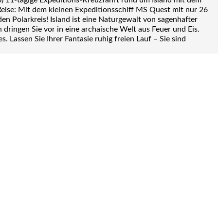
6) 11-tägige Expeditions-Kreuzfahrt rund um Island mit dem
Reise: Mit dem kleinen Expeditionsschiff MS Quest mit nur 26
n Polarkreis! Island ist eine Naturgewalt von sagenhafter
dringen Sie vor in eine archaische Welt aus Feuer und Eis.
assen Sie Ihrer Fantasie ruhig freien Lauf – Sie sind