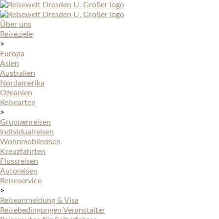
Über uns
Reiseziele
>
Europa
Asien
Australien
Nordamerika
Ozeanien
Reisearten
>
Gruppenreisen
Individualreisen
Wohnmobilreisen
Kreuzfahrten
Flussreisen
Autoreisen
Reiseservice
>
Reiseanmeldung & Visa
Reisebedingungen Veranstalter