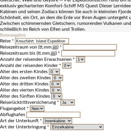
Gletscher, Wale und Geysire — Per Expeditionsschiff rund um Is
exklusiv gecharterten Komfort-Schiff MS Quest Dieser Lernidee
Kabinen und seinen Zodiacs können Sie auch in kleinsten Fjorde
Schönheit, ein Ort, an dem die Erde vor Ihren Augen untergeht 
Zwischen schimmernden Gletschern, rumorenden Vulkanen und tose
schließlich im Reich von Elfen und Trollen.
Reiseangaben
Reise *
Reisezeitraum von (tt.mm.jjjj) *
Reisezeitraum bis (tt.mm.jjjj) *
Anzahl der reisenden Erwachsenen *
Anzahl der reisenden Kinder *
Alter des ersten Kindes
Alter des zweiten Kindes
Alter des dritten Kindes
Alter des vierten Kindes
Alter des fünften Kindes
Reiserücktrittsversicherung *
Flugangebot *
Abflughafen
Art der Unterkunft *
Art der Unterbringung *