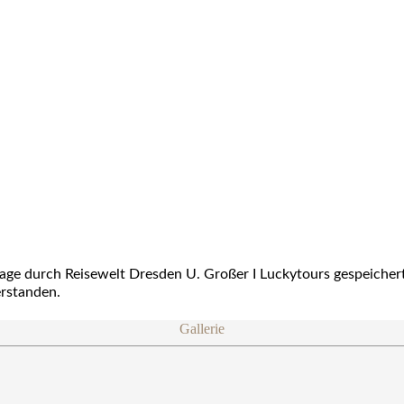
rage durch
Reisewelt Dresden U. Großer I Luckytours
gespeichert
rstanden.
Gallerie